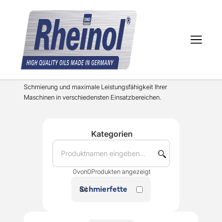
Schmierfette
Hochwertige Schmierfette für zuverlässigen Schutz, optimale
Schmierung und maximale Leistungsfähigkeit Ihrer
Maschinen in verschiedensten Einsatzbereichen.
Kategorien
0
von
0
Produkten angezeigt
Schmierfette
(
0
)