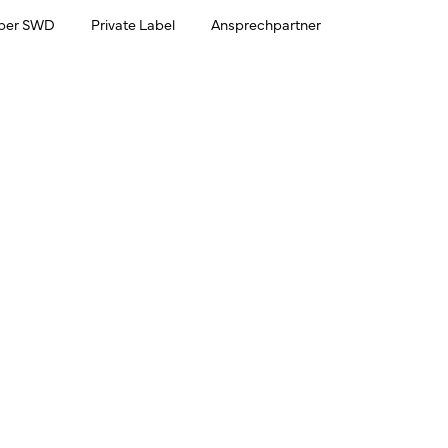
ber SWD
Private Label
Ansprechpartner
ierstoffen pro Jahr
6 bis 1.500 m³
chmierstoffe,
150 bis 250 m³
12 voll- un
d 5 Liter-Flasche
20-, 60-
0,25-Liter-Dosierflasch
inern und kompletten