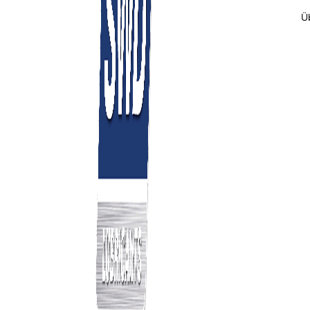
Ü
80.000 Tonnen Schm
Kfz-S
Industrieschmierstoffe sowie Spezialprodukte
1-,4 un
und 208-Liter-Gebinde
1.000-Liter-Conta
Tankwagenlieferungen